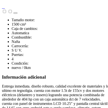
Tamaño motor:
1500 cm³
Caja de cambios:
Automatica
Combustible:
Nafta
Carrocería:
S U V.
Puertas:
4
Condición:
nuevo / 0km
Información adicional
Entrega inmediata. diseño robusto, calidad excelente de materiales y l
ultimo en tegnoligia. cuenta con motor 1.5t de 155cv y dos motores
eléctricos (delantero y trasero) logrando una potencia combinada de
alrededor de 404 hp con un caja automática dct de 7 velocidades.
cuenta con panel de instrumentos LCD 10.25″ y pantalla central táctil
de 14.6″ con apps android auto y apple carplay+, climatiz. autom. –