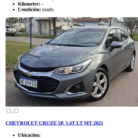
Kilometer:
-
Condición:
usado
CHEVROLET CRUZE 5P. 1.4T LT MT 2021
Ubicación: