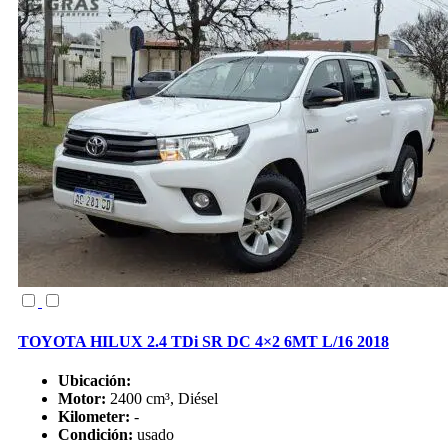
TOYOTA HILUX 2.4 TDi SR DC 4×2 6MT L/16 2018
Ubicación:
Motor:
2400 cm³, Diésel
Kilometer:
-
Condición:
usado