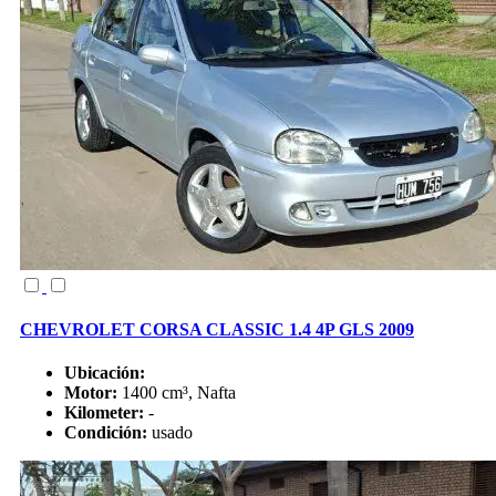
CHEVROLET CORSA CLASSIC 1.4 4P GLS 2009
Ubicación:
Motor:
1400 cm³, Nafta
Kilometer:
-
Condición:
usado