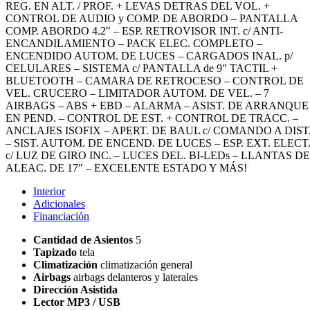
REG. EN ALT. / PROF. + LEVAS DETRAS DEL VOL. +
CONTROL DE AUDIO y COMP. DE ABORDO – PANTALLA
COMP. ABORDO 4.2″ – ESP. RETROVISOR INT. c/ ANTI-
ENCANDILAMIENTO – PACK ELEC. COMPLETO –
ENCENDIDO AUTOM. DE LUCES – CARGADOS INAL. p/
CELULARES – SISTEMA c/ PANTALLA de 9″ TACTIL +
BLUETOOTH – CAMARA DE RETROCESO – CONTROL DE
VEL. CRUCERO – LIMITADOR AUTOM. DE VEL. – 7
AIRBAGS – ABS + EBD – ALARMA – ASIST. DE ARRANQUE
EN PEND. – CONTROL DE EST. + CONTROL DE TRACC. –
ANCLAJES ISOFIX – APERT. DE BAUL c/ COMANDO A DIST
– SIST. AUTOM. DE ENCEND. DE LUCES – ESP. EXT. ELECT
c/ LUZ DE GIRO INC. – LUCES DEL. BI-LEDs – LLANTAS DE
ALEAC. DE 17″ – EXCELENTE ESTADO Y MÁS!
Interior
Adicionales
Financiación
Cantidad de Asientos
5
Tapizado
tela
Climatización
climatización general
Airbags
airbags delanteros y laterales
Dirección Asistida
Lector MP3 / USB