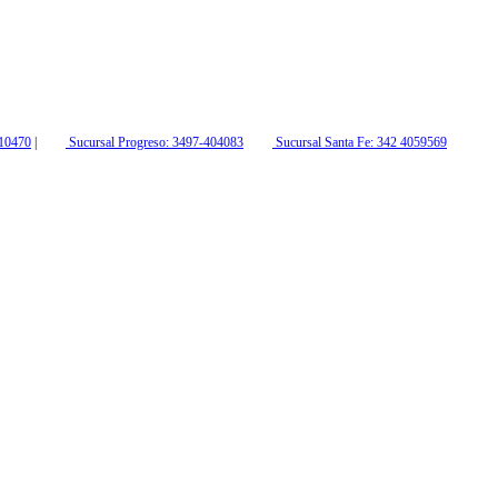
210470
|
Sucursal Progreso: 3497-404083
Sucursal Santa Fe: 342 4059569