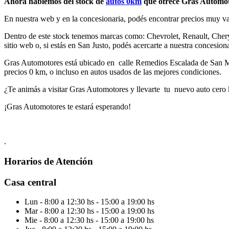
Ahora hablemos del stock de
autos 0km
que ofrece Gras Automo
En nuestra web y en la concesionaria, podés encontrar precios muy va
Dentro de este stock tenemos marcas como: Chevrolet, Renault, Chery,
sitio web o, si estás en San Justo, podés acercarte a nuestra concesiona
Gras Automotores está ubicado en calle Remedios Escalada de San Mart
precios 0 km, o incluso en autos usados de las mejores condiciones.
¿Te animás a visitar Gras Automotores y llevarte tu nuevo auto cero 
¡Gras Automotores te estará esperando!
.
Horarios
de Atención
Casa central
San Justo
Lun
- 8:00 a 12:30 hs - 15:00 a 19:00 hs
Mar
- 8:00 a 12:30 hs - 15:00 a 19:00 hs
Mie
- 8:00 a 12:30 hs - 15:00 a 19:00 hs