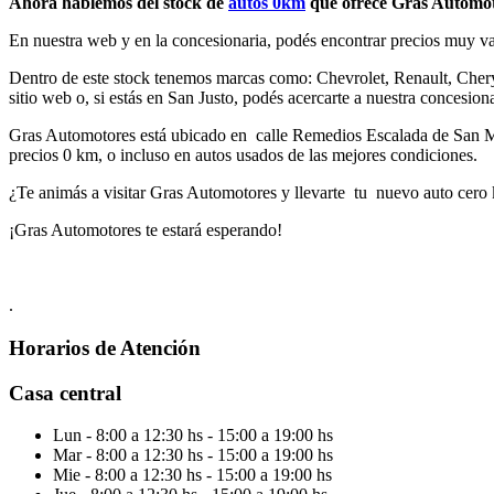
Ahora hablemos del stock de
autos 0km
que ofrece Gras Automo
En nuestra web y en la concesionaria, podés encontrar precios muy va
Dentro de este stock tenemos marcas como: Chevrolet, Renault, Chery,
sitio web o, si estás en San Justo, podés acercarte a nuestra concesiona
Gras Automotores está ubicado en calle Remedios Escalada de San Mart
precios 0 km, o incluso en autos usados de las mejores condiciones.
¿Te animás a visitar Gras Automotores y llevarte tu nuevo auto cero 
¡Gras Automotores te estará esperando!
.
Horarios
de Atención
Casa central
San Justo
Lun
- 8:00 a 12:30 hs - 15:00 a 19:00 hs
Mar
- 8:00 a 12:30 hs - 15:00 a 19:00 hs
Mie
- 8:00 a 12:30 hs - 15:00 a 19:00 hs