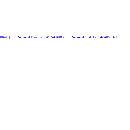
210470
|
Sucursal Progreso: 3497-404083
Sucursal Santa Fe: 342 4059569